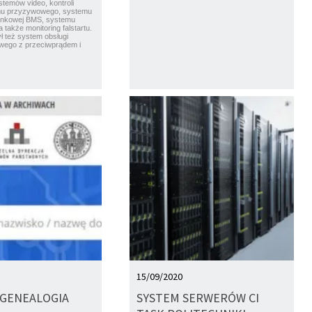
stemów video, kontroli
mu przyzywowego, systemu
ynkowej BMS, systemu
 także monitoring falstartu.
ł też system obsługi
wego z przeciwprądem i
15/09/2020
GENEALOGIA
SYSTEM SERWERÓW CI