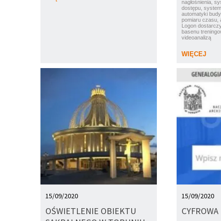
nagłośnienia, sy
dostępu, syste
automatyki bud
pomiaru czasu, a
Logon dostarczy
basenu treningo
videoanalizą
WIĘCEJ
15/09/2020
15/09/2020
OŚWIETLENIE OBIEKTU
CYFROWA 