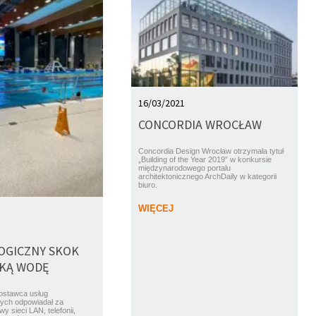
16/03/2021
CONCORDIA WROCŁAW
Concordia Design Wrocław otrzymała tytuł
„Building of the Year 2019” w konkursie
międzynarodowego portalu
architektonicznego ArchDaily w kategorii
biuro.
WIĘCEJ
–
OGICZNY SKOK
KĄ WODĘ
ostawca usług
nych odpowiadał za
y sieci LAN, telefonii,