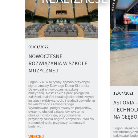
03/01/2022
NOWOCZESNE
ROZWIĄZANIA W SZKOLE
MUZYCZNEJ
Logon S.A. w aktywny sposób przyczynił
się do zmiany Dawnego Domu Sierot dla
Dziewcząt w nowoczesną szkołę
12/04/2021
muzyczną. Nasz zakres prac polegał na
założeniu całości instalacji teletechnicznych,
instalacji elektrycznych, instalacji oświetlenia
ASTORIA 
wewnętrznego i zewnętrznego.
TECHNOL
Wybudowaniu podgrzewanych podjazdów,
systemu obsługi szlabanów, systemu
NA GŁĘBO
obsługi monitoringu, przygotowanie
przyłączy studia nagrań, reżyserek, wozów
transmisyjnych, przyłączy automatyki
budynku …
Logon SA jako d
teleinformatycz
całokształt budow
WIĘCEJ