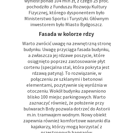
wyniósł ponad 104 mln zł, z czego 25 proc.
pochodziło z Funduszu Rozwoju Kultury
Fizycznej, którego dysponentem było
Ministerstwo Sportu i Turystyki. Głównym
inwestorem było Miasto Bydgoszcz.
Fasada w kolorze rdzy
Warto zwrócić uwagę na zewnętrzną stronę
budynku. Uwagę przyciąga fasada budynku,
a zwłaszcza jej rdzawe poszycie, które
osiągnięto poprzez zastosowanie płyt
cortenu (specjalna stal, która pokryta jest
rdzawą patyną). To rozwiązanie, w
połączeniu ze szklanymi i betonowi
elementami, pozytywnie się wyróżnia w
otoczeniu. Wokół budynku zapewniono
blisko 100 miejsc parkingowych. Warto
zaznaczyć również, że położenie przy
bulwarach Brdy pozwala dotrzeć do Astorii
m.in. tramwajem wodnym. Nowy obiekt
zapewnia również komfortowe warunki dla
kajakarzy, którzy mogą korzystać z
przestronnych hangarów.