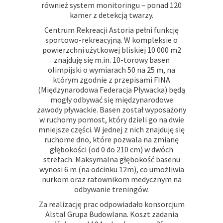
również system monitoringu – ponad 120
kamer z detekcją twarzy.
Centrum Rekreacji Astoria pełni funkcję
sportowo-rekreacyjną. W kompleksie o
powierzchni użytkowej bliskiej 10 000 m2
znajduję się m.in. 10-torowy basen
olimpijski o wymiarach 50 na 25 m, na
którym zgodnie z przepisami FINA
(Międzynarodowa Federacja Pływacka) będą
mogły odbywać się międzynarodowe
zawody pływackie. Basen został wyposażony
w ruchomy pomost, który dzieli go na dwie
mniejsze części. W jednej z nich znajduję się
ruchome dno, które pozwala na zmianę
głębokości (od 0 do 210 cm) w dwóch
strefach. Maksymalna głębokość basenu
wynosi 6 m (na odcinku 12m), co umożliwia
nurkom oraz ratownikom medycznym na
odbywanie treningów.
Za realizację prac odpowiadało konsorcjum
Alstal Grupa Budowlana. Koszt zadania