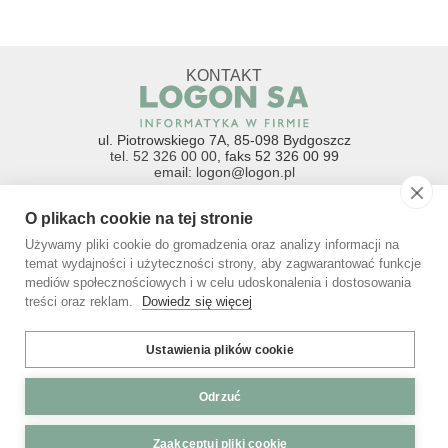
KONTAKT
ul. Piotrowskiego 7A, 85-098 Bydgoszcz
tel. 52 326 00 00
, faks 52 326 00 99
email: logon@logon.pl
Godziny otwarcia:
O plikach cookie na tej stronie
poniedziałek-piątek 8:00-16:00
PRZEDSTAWICIEL HANDLOWY TORUŃ
Używamy pliki cookie do gromadzenia oraz analizy informacji na
temat wydajności i użyteczności strony, aby zagwarantować funkcje
tel. 724-996-857
mediów społecznościowych i w celu udoskonalenia i dostosowania
email: torun@logon.pl
treści oraz reklam.
Dowiedz się więcej
Ustawienia plików cookie
© 1992-2024 LOGON SA
Kontakt
Odrzuć
Polityka cookies
Polityka prywatności
Zaakceptuj pliki cookie