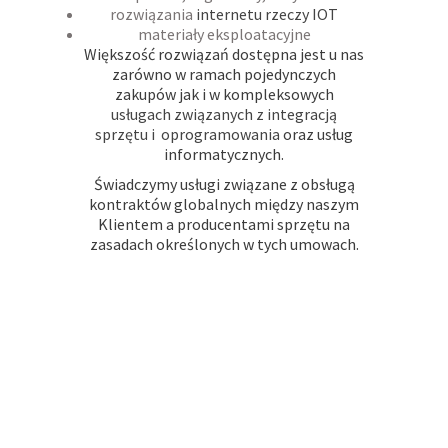
rozwiązania
internetu rzeczy IOT
materiały eksploatacyjne
Większość rozwiązań dostępna jest u nas
zarówno w ramach pojedynczych
zakupów jak i w kompleksowych
usługach związanych z integracją
sprzętu i oprogramowania
oraz usług
informatycznych.
Świadczymy usługi związane z obsługą
kontraktów globalnych między naszym
Klientem a producentami sprzętu na
zasadach określonych w tych umowach.
SPRZEDAŻ SPRZĘTU I
OPROGRAMOWANIA KOMPUTERY
BYDGOSZCZ TORUŃ KUJAWSKO -
POMORSKIE