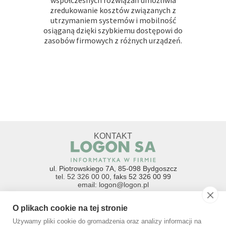
współczesnych rozwiązań umożliwia
zredukowanie kosztów związanych z
utrzymaniem systemów i mobilność
osiąganą dzięki szybkiemu dostępowi do
zasobów firmowych z różnych urządzeń.
KONTAKT
ul. Piotrowskiego 7A, 85-098 Bydgoszcz
tel. 52 326 00 00
, faks 52 326 00 99
email: logon@logon.pl
Godziny otwarcia:
O plikach cookie na tej stronie
poniedziałek-piątek 8:00-16:00
PRZEDSTAWICIEL HANDLOWY TORUŃ
Używamy pliki cookie do gromadzenia oraz analizy informacji na