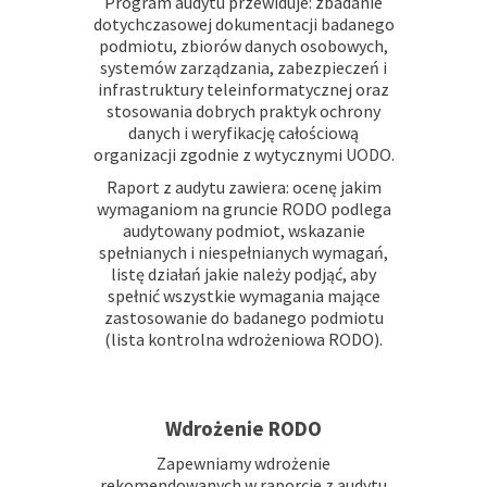
Program audytu przewiduje: zbadanie
dotychczasowej dokumentacji badanego
podmiotu, zbiorów danych osobowych,
systemów zarządzania, zabezpieczeń i
infrastruktury teleinformatycznej oraz
stosowania dobrych praktyk ochrony
danych i weryfikację całościową
organizacji zgodnie z wytycznymi
UODO
.
Raport z audytu zawiera: ocenę jakim
wymaganiom na gruncie RODO podlega
audytowany podmiot, wskazanie
spełnianych i niespełnianych wymagań,
listę działań jakie należy podjąć, aby
spełnić wszystkie wymagania mające
zastosowanie do badanego podmiotu
(lista kontrolna wdrożeniowa RODO).
usługi RODO Bydgoszcz Toruń kujawsko-
pomorskiei
Wdrożenie RODO
Zapewniamy wdrożenie
rekomendowanych w raporcie z audytu