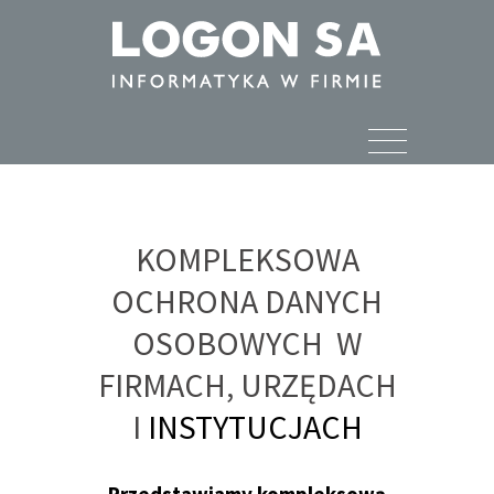
ochrona danych
osobowych audyt RODO
opieka szkolenia usługi
RODO Bydgoszcz Toruń
kujawsko-pomorskie
wdrożenie RODO
KOMPLEKSOWA
OCHRONA DANYCH
OSOBOWYCH W
FIRMACH, URZĘDACH
I
INSTYTUCJACH
OCHRONA DANYCH OSOBOWYCH